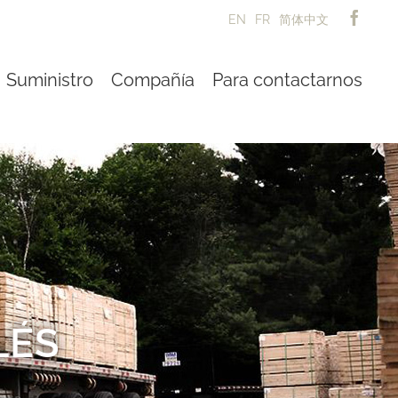
EN
FR
简体中文
Suministro
Compañía
Para contactarnos
LÉS