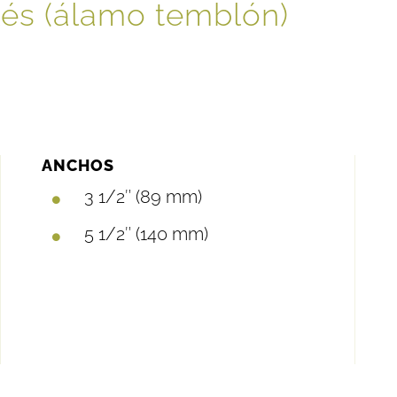
és (álamo temblón)
ANCHOS
3 1/2″ (89 mm)
5 1/2″ (140 mm)