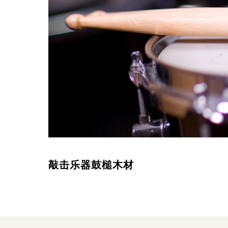
敲击乐器鼓槌木材