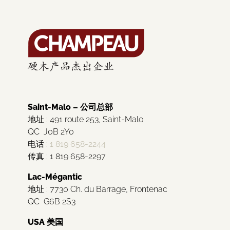
Saint-Malo – 公司总部
地址 : 491 route 253, Saint-Malo
QC J0B 2Y0
电话 :
1 819 658-2244
传真 : 1 819 658-2297
Lac-Mégantic
地址 : 7730 Ch. du Barrage, Frontenac
QC G6B 2S3
USA 美国