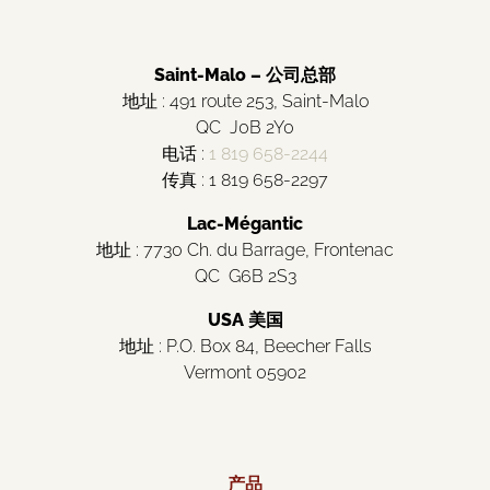
Saint-Malo – 公司总部
地址 : 491 route 253, Saint-Malo
QC J0B 2Y0
电话 :
1 819 658-2244
传真 : 1 819 658-2297
Lac-Mégantic
地址 : 7730 Ch. du Barrage, Frontenac
QC G6B 2S3
USA 美国
地址 : P.O. Box 84, Beecher Falls
Vermont 05902
产品