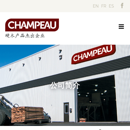
Skip
EN
FR
ES
to
content
公司简介