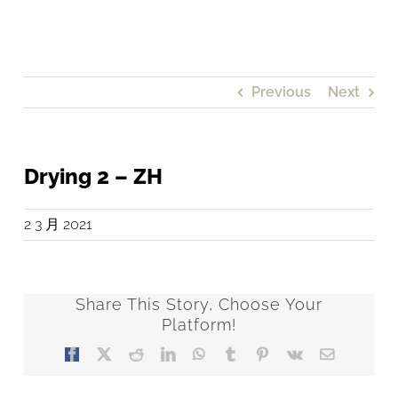
Previous
Next
Drying 2 – ZH
2 3 月 2021
Share This Story, Choose Your
Platform!
Facebook
X
Reddit
LinkedIn
WhatsApp
Tumblr
Pinterest
Vk
Email