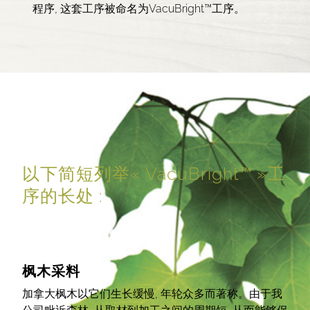
程序, 这套工序被命名为VacuBright™工序。
以下简短列举« VacuBright™ »工
序的长处 :
枫木采料
加拿大枫木以它们生长缓慢, 年轮众多而著称。由于我