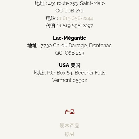
地址 : 491 route 253, Saint-Malo
QC J0B 2Y0
电话 :
1 819 658-2244
传真 : 1 819 658-2297
Lac-Mégantic
地址 : 7730 Ch. du Barrage, Frontenac
QC G6B 2S3
USA 美国
地址 : P.O. Box 84, Beecher Falls
Vermont 05902
产品
硬木产品
锯材