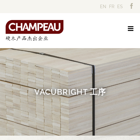
Skip
EN
FR
ES
to
content
VACUBRIGHT 工序