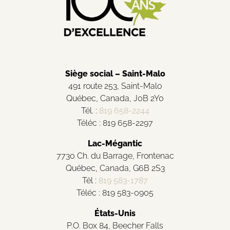
Siège social – Saint-Malo
491 route 253, Saint-Malo
Québec, Canada, J0B 2Y0
Tél. :
819 658-2244
Téléc : 819 658-2297
Lac-Mégantic
7730 Ch. du Barrage, Frontenac
Québec, Canada, G6B 2S3
Tél :
819 583-1787
Téléc : 819 583-0905
États-Unis
P.O. Box 84, Beecher Falls