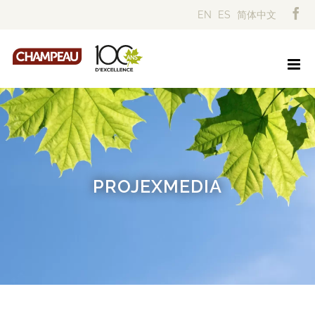
Skip
EN
ES
简体中文
to
content
PROJEXMEDIA