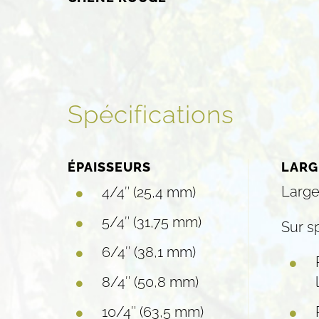
Spécifications
ÉPAISSEURS
LARG
Large
4/4″ (25,4 mm)
5/4″ (31,75 mm)
Sur sp
6/4″ (38,1 mm)
8/4″ (50,8 mm)
10/4″ (63,5 mm)