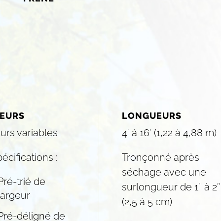
EURS
LONGUEURS
urs variables
4′ à 16′ (1,22 à 4,88 m)
écifications :
Tronçonné après
séchage avec une
Pré-trié de
surlongueur de 1″ à 2″
largeur
(2,5 à 5 cm)
Pré-déligné de