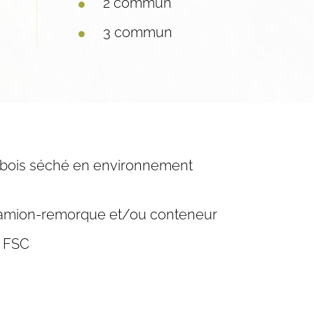
2 commun
3 commun
bois séché en environnement
camion-remorque et/ou conteneur
s FSC