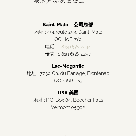
Saint-Malo – 公司总部
地址 : 491 route 253, Saint-Malo
QC J0B 2Y0
电话 :
1 819 658-2244
传真 : 1 819 658-2297
Lac-Mégantic
地址 : 7730 Ch. du Barrage, Frontenac
QC G6B 2S3
USA 美国
地址 : P.O. Box 84, Beecher Falls
Vermont 05902