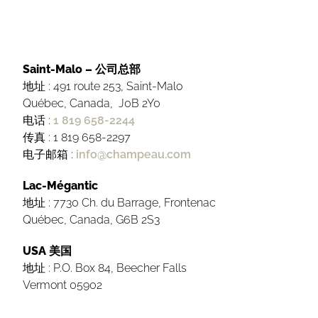
Saint-Malo – 公司总部
地址 : 491 route 253, Saint-Malo
Québec, Canada, J0B 2Y0
电话 :
1 819 658-2244
传真 : 1 819 658-2297
电子邮箱 :
info@champeau.com
Lac-Mégantic
地址 : 7730 Ch. du Barrage, Frontenac
Québec, Canada, G6B 2S3
USA 美国
地址 : P.O. Box 84, Beecher Falls
Vermont 05902