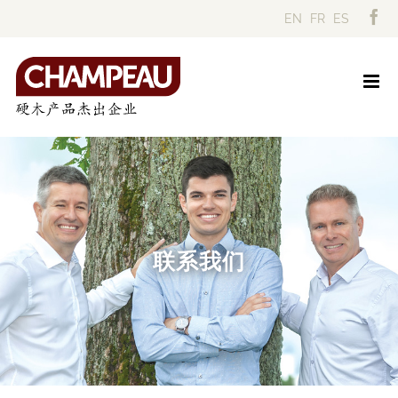
Skip
EN
FR
ES
to
content
联系我们